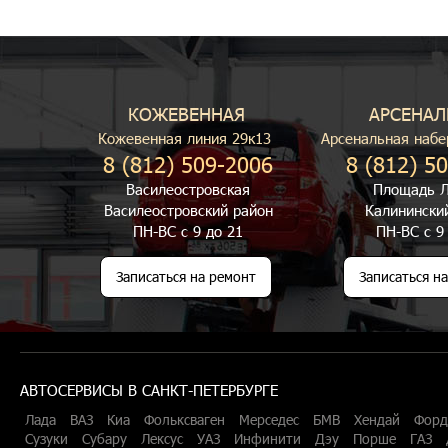
КОЖЕВЕННАЯ
АРСЕНАЛ
Кожевенная линия 29к13
Арсенальная набе
8 (812) 509-2006
8 (812) 5
Василеостровская
Площадь Л
Василеостровский район
Калинински
ПН-ВС с 9 до 21
ПН-ВС с 9
Записаться на ремонт
Записаться н
АВТОСЕРВИСЫ В САНКТ-ПЕТЕРБУРГЕ
Лада
ВАЗ
Киа
Фольксваген
Мерседес
БМВ
Хендай
Форд
Сузуки
Субару
Лексус
УАЗ
Инфинити
Дэу
Порше
ГАЗ