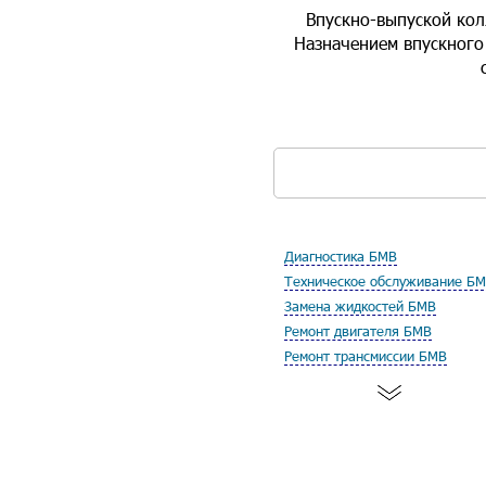
Впускно-выпуской кол
Назначением впускного 
Диагностика БМВ
Техническое обслуживание Б
Замена жидкостей БМВ
Ремонт двигателя БМВ
Ремонт трансмиссии БМВ