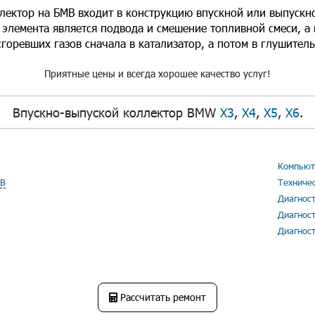
лектор на БМВ входит в конструкцию впускной или выпускн
элемента является подвода и смешение топливной смеси, а
сгоревших газов сначала в катализатор, а потом в глушитель
Приятные цены и всегда хорошее качество услуг!
Впускно-выпуской коллектор BMW
X3
,
X4
,
X5
,
X6
.
Компьют
МВ
Техниче
Диагнос
Диагнос
Диагнос
Рассчитать ремонт