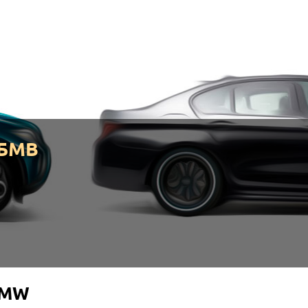
БМВ
BMW