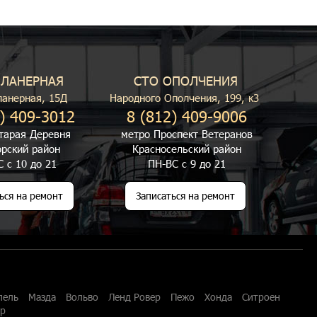
ПЛАНЕРНАЯ
СТО ОПОЛЧЕНИЯ
ланерная, 15Д
Народного Ополчения, 199, к3
) 409-3012
8 (812) 409-9006
тарая Деревня
метро Проспект Ветеранов
рский район
Красносельский район
 с 10 до 21
ПН-ВС с 9 до 21
ься на ремонт
Записаться на ремонт
пель
Мазда
Вольво
Ленд Ровер
Пежо
Хонда
Ситроен
ар