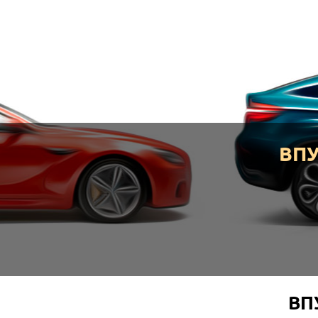
ВП
ВП