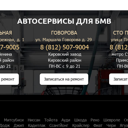
АВТОСЕРВИСЫ ДЛЯ БМВ
ЬНАЯ
ГОВОРОВА
СТО 
режная, д. 1
ул. Маршала Говорова д. 29
улица П
07-9005
8 (812) 507-9004
8 (812
енина
Кировский завод
метро С
й район
Кировский район
Примо
 до 21
ПН-ВС с 9 до 21
ПН-ВС
а ремонт
Записаться на ремонт
Записат
Митсубиси
Ниссан
Тойота
Ауди
Шкода
Рено
Шевроле
О
Додж
Джип
Кадиллак
СсангЙонг
Крайслер
Фиат
Чери
Ягу