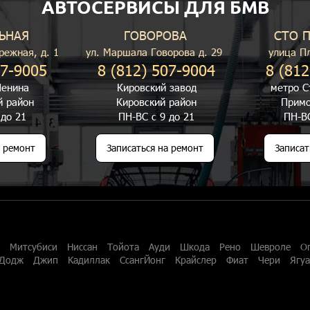
АВТОСЕРВИСЫ ДЛЯ БМВ
ЬНАЯ
ГОВОРОВА
СТО 
режная, д. 1
ул. Маршала Говорова д. 29
улица П
07-9005
8 (812) 507-9004
8 (812
енина
Кировский завод
метро С
й район
Кировский район
Примо
 до 21
ПН-ВС с 9 до 21
ПН-ВС
а ремонт
Записаться на ремонт
Записат
Митсубиси
Ниссан
Тойота
Ауди
Шкода
Рено
Шевроле
О
Додж
Джип
Кадиллак
СсангЙонг
Крайслер
Фиат
Чери
Ягу