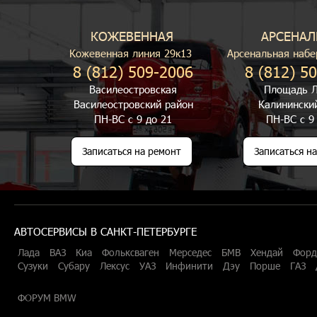
КОЖЕВЕННАЯ
АРСЕНАЛ
Кожевенная линия 29к13
Арсенальная набе
8 (812) 509-2006
8 (812) 5
Василеостровская
Площадь Л
Василеостровский район
Калинински
ПН-ВС с 9 до 21
ПН-ВС с 9
Записаться на ремонт
Записаться н
АВТОСЕРВИСЫ В САНКТ-ПЕТЕРБУРГЕ
Лада
ВАЗ
Киа
Фольксваген
Мерседес
БМВ
Хендай
Форд
Сузуки
Субару
Лексус
УАЗ
Инфинити
Дэу
Порше
ГАЗ
ФОРУМ BMW