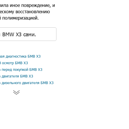
учила иное повреждение, и
ческому восстановлению
й полимеризацией.
я BMW X3 сами.
ая диагностика БМВ Х3
й осмотр БМВ Х3
а перед покупкой БМВ Х3
а двигателя БМВ Х3
а дизельного двигателя БМВ Х3