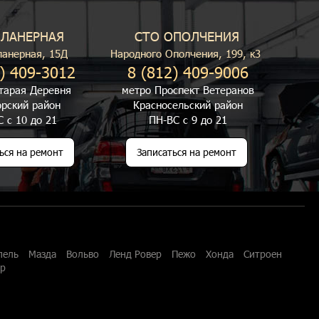
ПЛАНЕРНАЯ
СТО ОПОЛЧЕНИЯ
ланерная, 15Д
Народного Ополчения, 199, к3
) 409-3012
8 (812) 409-9006
тарая Деревня
метро Проспект Ветеранов
рский район
Красносельский район
 с 10 до 21
ПН-ВС с 9 до 21
ься на ремонт
Записаться на ремонт
пель
Мазда
Вольво
Ленд Ровер
Пежо
Хонда
Ситроен
ар