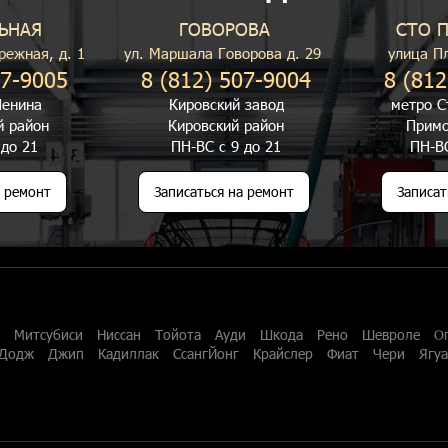
ЬНАЯ
ГОВОРОВА
СТО 
режная, д. 1
ул. Маршала Говорова д. 29
улица П
07-9005
8 (812) 507-9004
8 (812
енина
Кировский завод
метро С
й район
Кировский район
Примо
 до 21
ПН-ВС с 9 до 21
ПН-ВС
а ремонт
Записаться на ремонт
Записат
Митсубиси
Ниссан
Тойота
Ауди
Шкода
Рено
Шевроле
О
Додж
Джип
Кадиллак
СсангЙонг
Крайслер
Фиат
Чери
Ягу