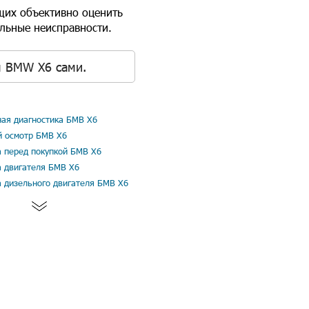
щих объективно оценить
альные неисправности.
я BMW X6 сами.
ая диагностика БМВ Х6
й осмотр БМВ Х6
а перед покупкой БМВ Х6
а двигателя БМВ Х6
а дизельного двигателя БМВ Х6