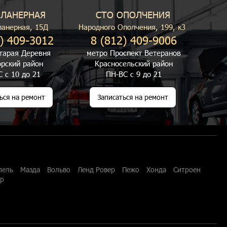
ПЛАНЕРНАЯ
СТО ОПОЛЧЕНИЯ
ланерная, 15Д
Народного Ополчения, 199, к3
) 409-3012
8 (812) 409-9006
тарая Деревня
метро Проспект Ветеранов
рский район
Красносельский район
 с 10 до 21
ПН-ВС с 9 до 21
ься на ремонт
Записаться на ремонт
пель
Мазда
Вольво
Ленд Ровер
Пежо
Хонда
Ситроен
ар