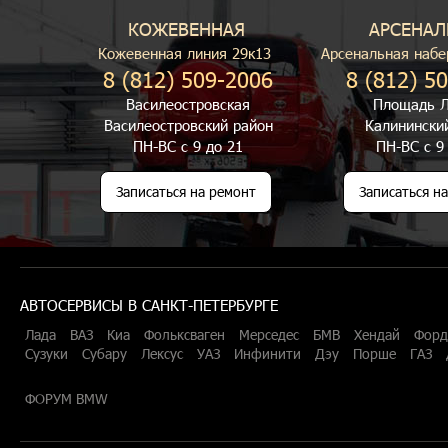
КОЖЕВЕННАЯ
АРСЕНАЛ
Кожевенная линия 29к13
Арсенальная набе
8 (812) 509-2006
8 (812) 5
Василеостровская
Площадь Л
Василеостровский район
Калинински
ПН-ВС с 9 до 21
ПН-ВС с 9
Записаться на ремонт
Записаться н
АВТОСЕРВИСЫ В САНКТ-ПЕТЕРБУРГЕ
Лада
ВАЗ
Киа
Фольксваген
Мерседес
БМВ
Хендай
Форд
Сузуки
Субару
Лексус
УАЗ
Инфинити
Дэу
Порше
ГАЗ
ФОРУМ BMW