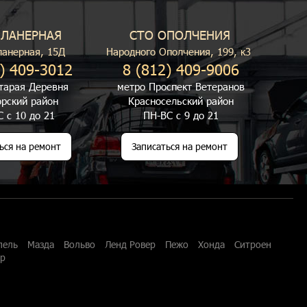
ПЛАНЕРНАЯ
СТО ОПОЛЧЕНИЯ
ланерная, 15Д
Народного Ополчения, 199, к3
) 409-3012
8 (812) 409-9006
тарая Деревня
метро Проспект Ветеранов
рский район
Красносельский район
 с 10 до 21
ПН-ВС с 9 до 21
ься на ремонт
Записаться на ремонт
пель
Мазда
Вольво
Ленд Ровер
Пежо
Хонда
Ситроен
ар