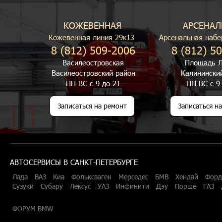
КОЖЕВЕННАЯ
АРСЕНАЛ
Кожевенная линия 29к13
Арсенальная набе
8 (812) 509-2006
8 (812) 5
Василеостровская
Площадь Л
Василеостровский район
Калинински
ПН-ВС с 9 до 21
ПН-ВС с 9
Записаться на ремонт
Записаться н
АВТОСЕРВИСЫ В САНКТ-ПЕТЕРБУРГЕ
Лада
ВАЗ
Киа
Фольксваген
Мерседес
БМВ
Хендай
Форд
Сузуки
Субару
Лексус
УАЗ
Инфинити
Дэу
Порше
ГАЗ
ФОРУМ BMW