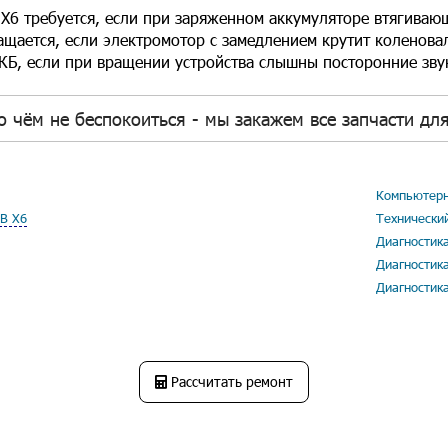
 Х6 требуется, если при заряженном аккумуляторе втягивающ
ащается, если электромотор с замедлением крутит коленовал,
, если при вращении устройства слышны посторонние звуки
о чём не беспокоиться - мы закажем все запчасти дл
Компьютерн
В Х6
Технически
Диагностик
Диагностик
Диагностик
Рассчитать ремонт