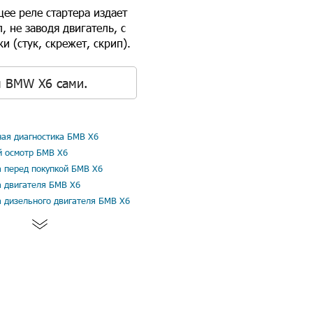
ее реле стартера издает
 не заводя двигатель, с
 (стук, скрежет, скрип).
я BMW X6 сами.
ая диагностика БМВ Х6
й осмотр БМВ Х6
а перед покупкой БМВ Х6
а двигателя БМВ Х6
а дизельного двигателя БМВ Х6