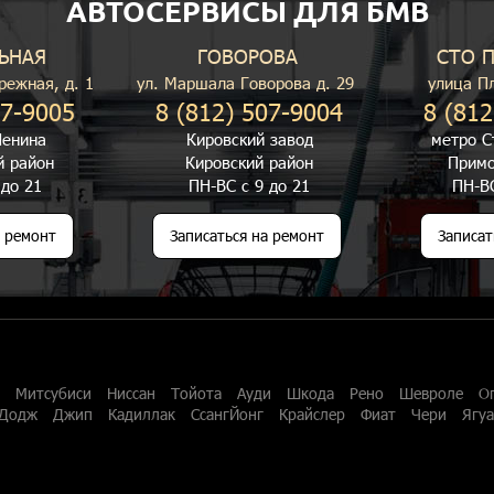
АВТОСЕРВИСЫ ДЛЯ БМВ
ЬНАЯ
ГОВОРОВА
СТО 
режная, д. 1
ул. Маршала Говорова д. 29
улица П
07-9005
8 (812) 507-9004
8 (812
енина
Кировский завод
метро С
й район
Кировский район
Примо
 до 21
ПН-ВС с 9 до 21
ПН-ВС
а ремонт
Записаться на ремонт
Записат
Митсубиси
Ниссан
Тойота
Ауди
Шкода
Рено
Шевроле
О
Додж
Джип
Кадиллак
СсангЙонг
Крайслер
Фиат
Чери
Ягу